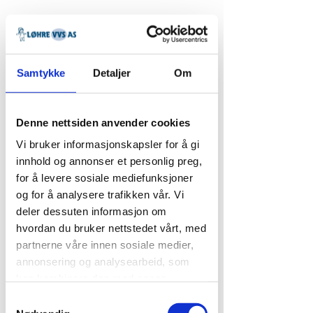
Samtykke
Detaljer
Om
Denne nettsiden anvender cookies
Vi bruker informasjonskapsler for å gi
innhold og annonser et personlig preg,
for å levere sosiale mediefunksjoner
og for å analysere trafikken vår. Vi
Gardena
deler dessuten informasjon om
Dusjpistol
hvordan du bruker nettstedet vårt, med
partnerne våre innen sosiale medier,
Pris
219,00 kr
annonsering og analysearbeid, som
kan kombinere den med annen
Antall
*
informasjon du har gjort tilgjengelig for
Samtykkevalg
dem, eller som de har samlet inn