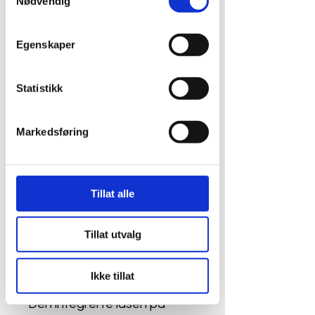
Nødvendig
gjennom din bruk av tjenestene deres.
Legg til i handlekurv
Egenskaper
GARDENA city gardening 
Statistikk
Balkong Dusjpistol har en 
praktisk og kompakt forn, 
Markedsføring
takket være den reduserte 
vannstrømmen, en mild og 
myk spray som lar deg 
vanne plantene uten at de 
Tillat alle
blir skadet. Det ergonomiske 
håndtaket med myke 
Tillat utvalg
plastkomponenter gir 
optimal komfort under bruk. 
Ikke tillat
Vannstrømmen kan justeres. 
Den integrerte låsen på 