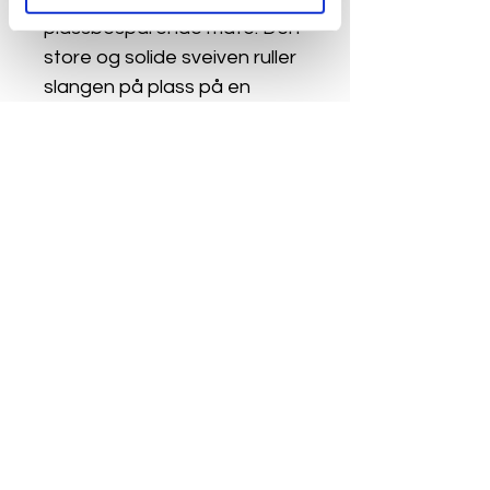
plassbesparende måte. Den 
store og solide sveiven ruller 
slangen på plass på en 
pålitelig måte. Innovativ 
frostbeskyttelse og 5 års 
garanti sikrer topp kvalitet – 
“Made in Germany”.
Personvern & Cookies
E-post
Post@lohrevvs.no
Telefon Støren
+47 724 31 237
Besøksadresse
Spjeldbakkan 18, 7290 Støren