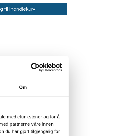
 til i handlekurv
Om
iale mediefunksjoner og for å
 med partnerne våre innen
u har gjort tilgjengelig for