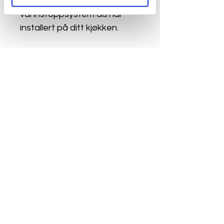
eksisterende 
vannstoppsystem du har 
installert på ditt kjøkken.
Mål
Høyde: 20 mm
Bredde: 590 mm
Dybde: 460 mm
Personvern & Cookies
E-post
Post@lohrevvs.no
Telefon Støren
+47 724 31 237
Besøksadresse
Spjeldbakkan 18, 7290 Støren