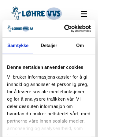
Samtykke
Detaljer
Om
Denne nettsiden anvender cookies
Vi bruker informasjonskapsler for å gi
innhold og annonser et personlig preg,
for å levere sosiale mediefunksjoner
og for å analysere trafikken vår. Vi
Waterstopp
deler dessuten informasjon om
lekkasjebrett
hvordan du bruker nettstedet vårt, med
partnerne våre innen sosiale medier,
Pris
2 190,00 kr
annonsering og analysearbeid, som
kan kombinere den med annen
Antall
*